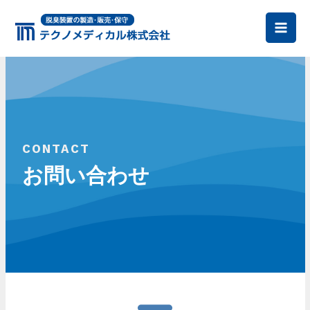
内
容
Mai
を
Men
ス
キ
ッ
プ
CONTACT
お問い合わせ